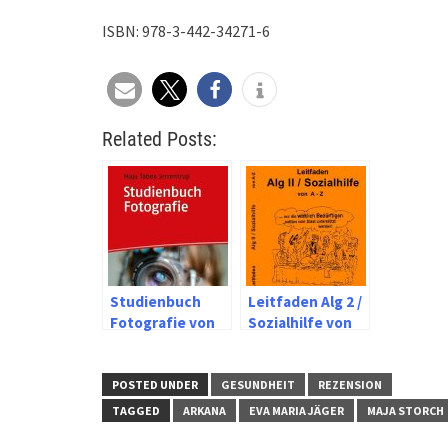
ISBN: 978-3-442-34271-6
Related Posts:
Studienbuch
Leitfaden Alg 2 /
Fotografie von
Sozialhilfe von
Maja Tabea
Frank Jäger und
Jerrentrup
Harald Thomé
POSTED UNDER
GESUNDHEIT
REZENSION
TAGGED
ARKANA
EVA MARIA JÄGER
MAJA STORCH