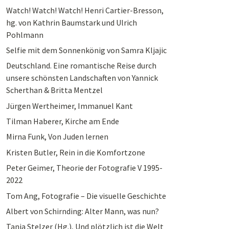
Watch! Watch! Watch! Henri Cartier-Bresson,
hg. von Kathrin Baumstark und Ulrich
Pohlmann
Selfie mit dem Sonnenkönig von Samra Kljajic
Deutschland. Eine romantische Reise durch
unsere schönsten Landschaften von Yannick
Scherthan & Britta Mentzel
Jürgen Wertheimer, Immanuel Kant
Tilman Haberer, Kirche am Ende
Mirna Funk, Von Juden lernen
Kristen Butler, Rein in die Komfortzone
Peter Geimer, Theorie der Fotografie V 1995-
2022
Tom Ang, Fotografie – Die visuelle Geschichte
Albert von Schirnding: Alter Mann, was nun?
Tanja Stelzer (Hg.), Und plötzlich ist die Welt