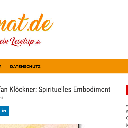
M
DATENSCHUTZ
fan Klöckner: Spirituelles Embodiment
nt
„
a
G
j