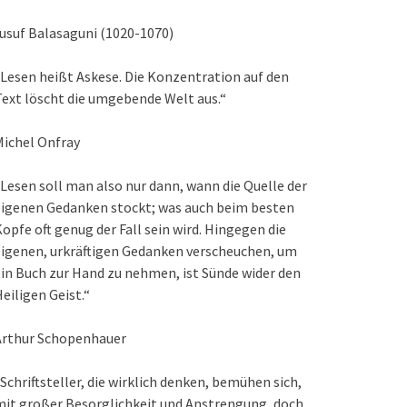
usuf Balasaguni (1020-1070)
Lesen heißt Askese. Die Konzentration auf den
ext löscht die umgebende Welt aus.“
ichel Onfray
Lesen soll man also nur dann, wann die Quelle der
eigenen Gedanken stockt; was auch beim besten
opfe oft genug der Fall sein wird. Hingegen die
igenen, urkräftigen Gedanken verscheuchen, um
in Buch zur Hand zu nehmen, ist Sünde wider den
eiligen Geist.“
Arthur Schopenhauer
Schriftsteller, die wirklich denken, bemühen sich,
it großer Besorglichkeit und Anstrengung, doch