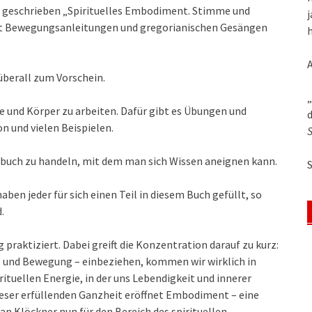
 geschrieben „Spirituelles Embodiment. Stimme und
j
Mit Bewegungsanleitungen und gregorianischen Gesängen
h
überall zum Vorschein.
„
mme und Körper zu arbeiten. Dafür gibt es Übungen und
d
on und vielen Beispielen.
S
ndbuch zu handeln, mit dem man sich Wissen aneignen kann.
ben jeder für sich einen Teil in diesem Buch gefüllt, so
.
g praktiziert. Dabei greift die Konzentration darauf zu kurz:
e und Bewegung – einbeziehen, kommen wir wirklich in
rituellen Energie, in der uns Lebendigkeit und innerer
eser erfüllenden Ganzheit eröffnet Embodiment – eine
an Klöckner nun für den Bereich des spirituellen