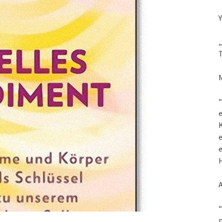
Y
„
T
M
“
K
e
e
H
“
m