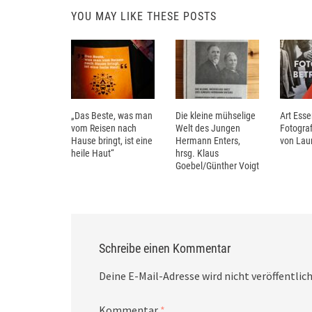
YOU MAY LIKE THESE POSTS
„Das Beste, was man
Die kleine mühselige
Art Esse
vom Reisen nach
Welt des Jungen
Fotograf
Hause bringt, ist eine
Hermann Enters,
von Laur
heile Haut“
hrsg. Klaus
Goebel/Günther Voigt
Schreibe einen Kommentar
Deine E-Mail-Adresse wird nicht veröffentlich
Kommentar
*