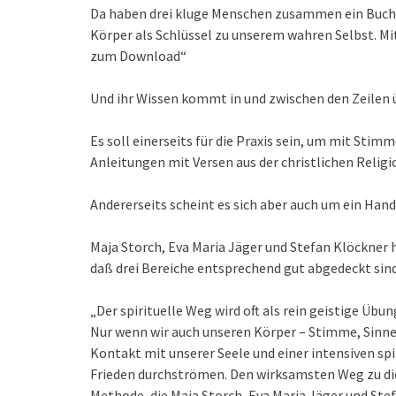
Da haben drei kluge Menschen zusammen ein Buch
Körper als Schlüssel zu unserem wahren Selbst. 
zum Download“
Und ihr Wissen kommt in und zwischen den Zeilen 
Es soll einerseits für die Praxis sein, um mit Sti
Anleitungen mit Versen aus der christlichen Religi
Andererseits scheint es sich aber auch um ein Ha
Maja Storch, Eva Maria Jäger und Stefan Klöckner ha
daß drei Bereiche entsprechend gut abgedeckt sind
„Der spirituelle Weg wird oft als rein geistige Übun
Nur wenn wir auch unseren Körper – Stimme, Sinn
Kontakt mit unserer Seele und einer intensiven spi
Frieden durchströmen. Den wirksamsten Weg zu di
Methode, die Maja Storch, Eva Maria Jäger und Stef