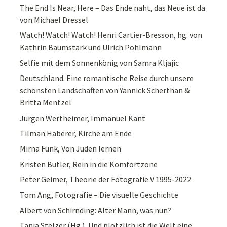
The End Is Near, Here – Das Ende naht, das Neue ist da
von Michael Dressel
Watch! Watch! Watch! Henri Cartier-Bresson, hg. von
Kathrin Baumstark und Ulrich Pohlmann
Selfie mit dem Sonnenkönig von Samra Kljajic
Deutschland. Eine romantische Reise durch unsere
schönsten Landschaften von Yannick Scherthan &
Britta Mentzel
Jürgen Wertheimer, Immanuel Kant
Tilman Haberer, Kirche am Ende
Mirna Funk, Von Juden lernen
Kristen Butler, Rein in die Komfortzone
Peter Geimer, Theorie der Fotografie V 1995-2022
Tom Ang, Fotografie – Die visuelle Geschichte
Albert von Schirnding: Alter Mann, was nun?
Tanja Stelzer (Hg.), Und plötzlich ist die Welt eine