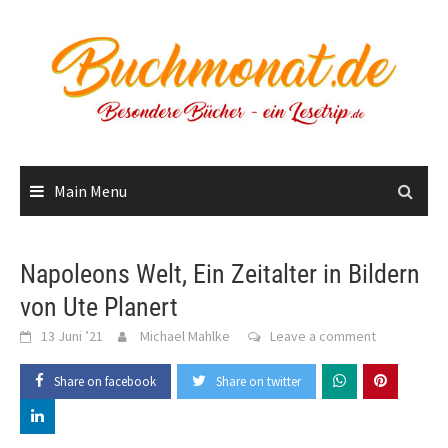
Skip
to
content
Main Menu
Napoleons Welt, Ein Zeitalter in Bildern
von Ute Planert
13 Juni ’21
Michael Mahlke
Leave a comment
Share on facebook
Share on twitter