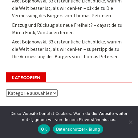
Axel Bojanowski, 33 erstaunliche Lichtblicke, warum
die Welt besser ist, als wir denken – x1x.de
zu
Die
Vermessung des Bürgers von Thomas Petersen
Entzug und Rückzug als neue Freiheit? – dayart.de
zu
Mirna Funk, Von Juden lernen
Axel Bojanowski, 33 erstaunliche Lichtblicke, warum
die Welt besser ist, als wir denken – supertipp.de
zu
Die Vermessung des Bürgers von Thomas Petersen
KATEGORIEN
Kategorien
Diese Website benutzt Cookies. Wenn du die Website weiter
nutzt, gehen wir von deinem Einverständnis aus.
OK
Datenschutzerklärung
Alle Rechte vorbehalten - buchmonat.de & lesetrip.de