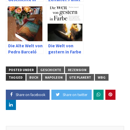
Bildern und
und Pixel von
Zeugnissen
Gerhard Paul
Die Alte Welt von
Die Welt von
Pedro Barceló
gestern in Farbe
POSTED UNDER
GESCHICHTE
REZENSION
TAGGED
BUCH
NAPOLEON
UTE PLANERT
WBG
Share on facebook
Share on twitter