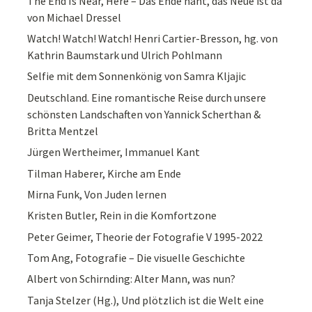
The End Is Near, Here – Das Ende naht, das Neue ist da
von Michael Dressel
Watch! Watch! Watch! Henri Cartier-Bresson, hg. von
Kathrin Baumstark und Ulrich Pohlmann
Selfie mit dem Sonnenkönig von Samra Kljajic
Deutschland. Eine romantische Reise durch unsere
schönsten Landschaften von Yannick Scherthan &
Britta Mentzel
Jürgen Wertheimer, Immanuel Kant
Tilman Haberer, Kirche am Ende
Mirna Funk, Von Juden lernen
Kristen Butler, Rein in die Komfortzone
Peter Geimer, Theorie der Fotografie V 1995-2022
Tom Ang, Fotografie – Die visuelle Geschichte
Albert von Schirnding: Alter Mann, was nun?
Tanja Stelzer (Hg.), Und plötzlich ist die Welt eine