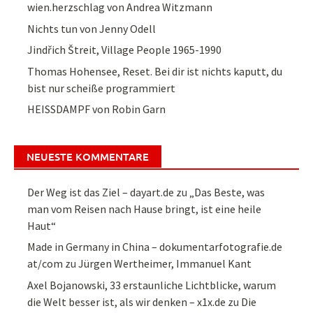
wien.herzschlag von Andrea Witzmann
Nichts tun von Jenny Odell
Jindřich Štreit, Village People 1965-1990
Thomas Hohensee, Reset. Bei dir ist nichts kaputt, du
bist nur scheiße programmiert
HEISSDAMPF von Robin Garn
NEUESTE KOMMENTARE
Der Weg ist das Ziel – dayart.de
zu
„Das Beste, was
man vom Reisen nach Hause bringt, ist eine heile
Haut“
Made in Germany in China – dokumentarfotografie.de
at/com
zu
Jürgen Wertheimer, Immanuel Kant
Axel Bojanowski, 33 erstaunliche Lichtblicke, warum
die Welt besser ist, als wir denken – x1x.de
zu
Die