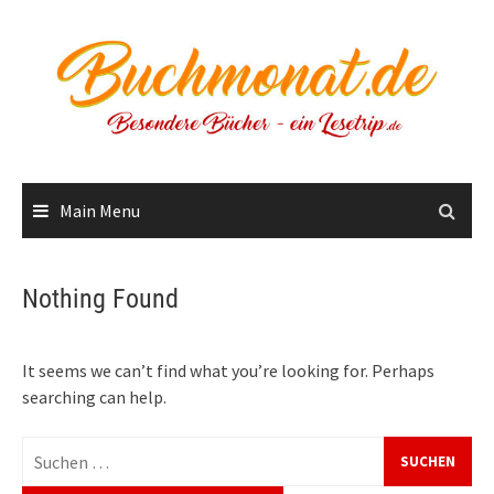
Skip
to
content
Main Menu
Nothing Found
It seems we can’t find what you’re looking for. Perhaps
searching can help.
Suchen
nach: