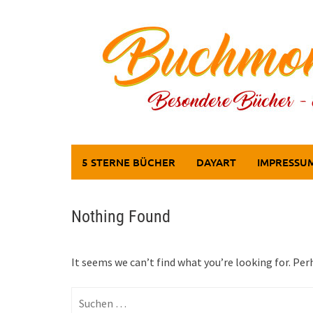
Skip
to
content
5 STERNE BÜCHER
DAYART
IMPRESSU
Nothing Found
It seems we can’t find what you’re looking for. Per
Suchen
nach: