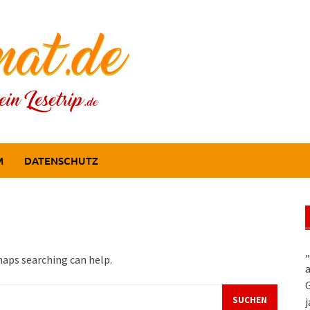
M
DATENSCHUTZ
„
haps searching can help.
a
G
j