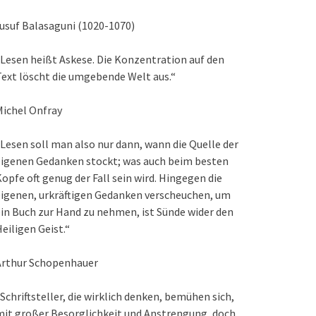
usuf Balasaguni (1020-1070)
Lesen heißt Askese. Die Konzentration auf den
ext löscht die umgebende Welt aus.“
ichel Onfray
Lesen soll man also nur dann, wann die Quelle der
eigenen Gedanken stockt; was auch beim besten
opfe oft genug der Fall sein wird. Hingegen die
igenen, urkräftigen Gedanken verscheuchen, um
in Buch zur Hand zu nehmen, ist Sünde wider den
eiligen Geist.“
Arthur Schopenhauer
Schriftsteller, die wirklich denken, bemühen sich,
it großer Besorglichkeit und Anstrengung, doch