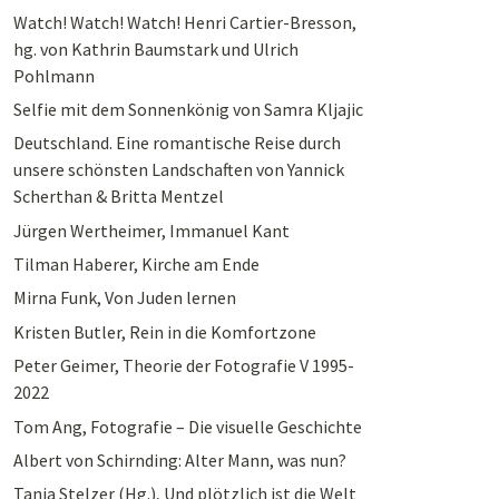
Watch! Watch! Watch! Henri Cartier-Bresson,
hg. von Kathrin Baumstark und Ulrich
Pohlmann
Selfie mit dem Sonnenkönig von Samra Kljajic
Deutschland. Eine romantische Reise durch
unsere schönsten Landschaften von Yannick
Scherthan & Britta Mentzel
Jürgen Wertheimer, Immanuel Kant
Tilman Haberer, Kirche am Ende
Mirna Funk, Von Juden lernen
Kristen Butler, Rein in die Komfortzone
Peter Geimer, Theorie der Fotografie V 1995-
2022
Tom Ang, Fotografie – Die visuelle Geschichte
Albert von Schirnding: Alter Mann, was nun?
Tanja Stelzer (Hg.), Und plötzlich ist die Welt