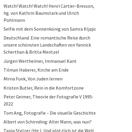
Watch! Watch! Watch! Henri Cartier-Bresson,
hg. von Kathrin Baumstark und Ulrich
Pohlmann
Selfie mit dem Sonnenkönig von Samra Kljajic
Deutschland. Eine romantische Reise durch
unsere schönsten Landschaften von Yannick
Scherthan & Britta Mentzel
Jürgen Wertheimer, Immanuel Kant
Tilman Haberer, Kirche am Ende
Mirna Funk, Von Juden lernen
Kristen Butler, Rein in die Komfortzone
Peter Geimer, Theorie der Fotografie V 1995-
2022
Tom Ang, Fotografie – Die visuelle Geschichte
Albert von Schirnding: Alter Mann, was nun?
Tanja Stelzer (Hg.), Und plötzlich ist die Welt