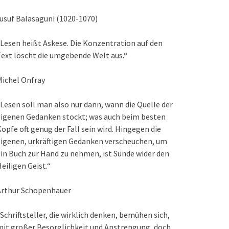
usuf Balasaguni (1020-1070)
Lesen heißt Askese. Die Konzentration auf den
ext löscht die umgebende Welt aus.“
ichel Onfray
Lesen soll man also nur dann, wann die Quelle der
eigenen Gedanken stockt; was auch beim besten
opfe oft genug der Fall sein wird. Hingegen die
igenen, urkräftigen Gedanken verscheuchen, um
in Buch zur Hand zu nehmen, ist Sünde wider den
eiligen Geist.“
Arthur Schopenhauer
Schriftsteller, die wirklich denken, bemühen sich,
it großer Besorglichkeit und Anstrengung, doch