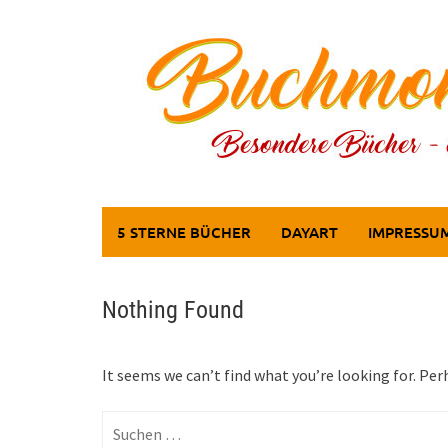
Skip
to
content
5 STERNE BÜCHER
DAYART
IMPRESSU
Nothing Found
It seems we can’t find what you’re looking for. Per
Suchen
nach: