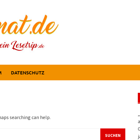
M
DATENSCHUTZ
„
haps searching can help.
a
G
j