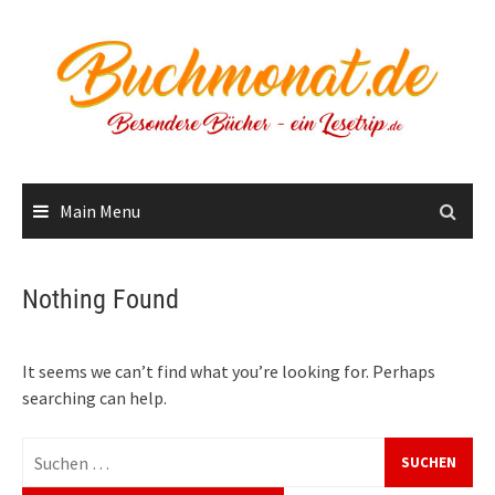
Skip
to
content
Main Menu
Nothing Found
It seems we can’t find what you’re looking for. Perhaps
searching can help.
Suchen
nach: