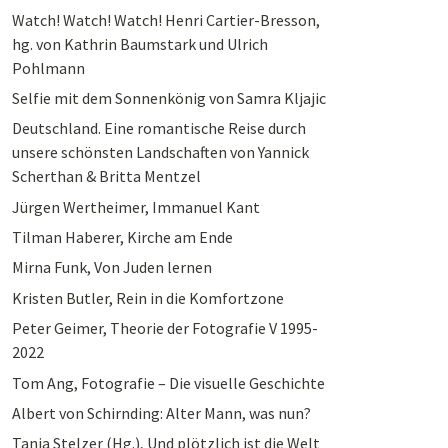
Watch! Watch! Watch! Henri Cartier-Bresson,
hg. von Kathrin Baumstark und Ulrich
Pohlmann
Selfie mit dem Sonnenkönig von Samra Kljajic
Deutschland. Eine romantische Reise durch
unsere schönsten Landschaften von Yannick
Scherthan & Britta Mentzel
Jürgen Wertheimer, Immanuel Kant
Tilman Haberer, Kirche am Ende
Mirna Funk, Von Juden lernen
Kristen Butler, Rein in die Komfortzone
Peter Geimer, Theorie der Fotografie V 1995-
2022
Tom Ang, Fotografie – Die visuelle Geschichte
Albert von Schirnding: Alter Mann, was nun?
Tanja Stelzer (Hg.), Und plötzlich ist die Welt