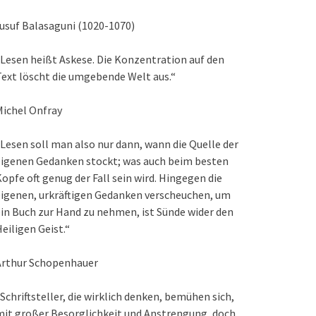
usuf Balasaguni (1020-1070)
Lesen heißt Askese. Die Konzentration auf den
ext löscht die umgebende Welt aus.“
ichel Onfray
Lesen soll man also nur dann, wann die Quelle der
eigenen Gedanken stockt; was auch beim besten
opfe oft genug der Fall sein wird. Hingegen die
igenen, urkräftigen Gedanken verscheuchen, um
in Buch zur Hand zu nehmen, ist Sünde wider den
eiligen Geist.“
Arthur Schopenhauer
Schriftsteller, die wirklich denken, bemühen sich,
it großer Besorglichkeit und Anstrengung, doch