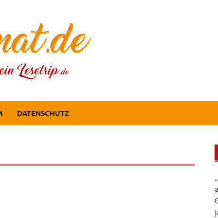
M
DATENSCHUTZ
„
a
G
j