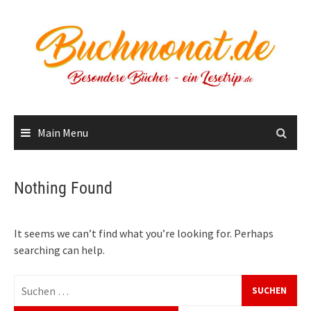
Skip
to
content
Main Menu
Nothing Found
It seems we can’t find what you’re looking for. Perhaps
searching can help.
Suchen
nach: