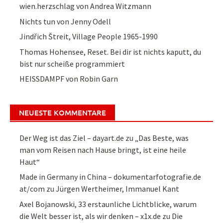
wien.herzschlag von Andrea Witzmann
Nichts tun von Jenny Odell
Jindřich Štreit, Village People 1965-1990
Thomas Hohensee, Reset. Bei dir ist nichts kaputt, du
bist nur scheiße programmiert
HEISSDAMPF von Robin Garn
NEUESTE KOMMENTARE
Der Weg ist das Ziel – dayart.de
zu
„Das Beste, was
man vom Reisen nach Hause bringt, ist eine heile
Haut“
Made in Germany in China – dokumentarfotografie.de
at/com
zu
Jürgen Wertheimer, Immanuel Kant
Axel Bojanowski, 33 erstaunliche Lichtblicke, warum
die Welt besser ist, als wir denken – x1x.de
zu
Die