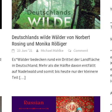
Y
„
T
Deutschlands wilde Wälder von Norbert
M
Rosing und Monika Rößiger
23 Juni ’21
Michael Mahlke
Comment
“
d
Es“Wälder bedecken rund ein Drittel der Landfläche
K
in Deutschland. Mehr als die Hälfte davon entfällt
e
auf Nadelwald und somit bis heute nur der kleinere
e
Teil
[…]
H
“
m