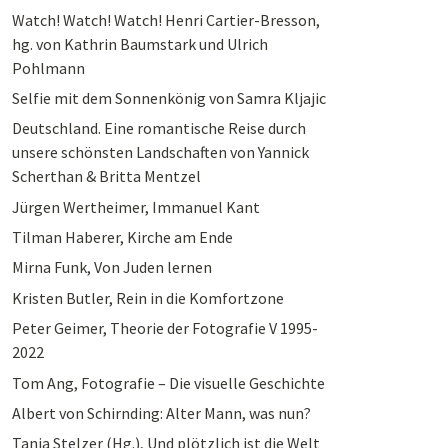
Watch! Watch! Watch! Henri Cartier-Bresson,
hg. von Kathrin Baumstark und Ulrich
Pohlmann
Selfie mit dem Sonnenkönig von Samra Kljajic
Deutschland. Eine romantische Reise durch
unsere schönsten Landschaften von Yannick
Scherthan & Britta Mentzel
Jürgen Wertheimer, Immanuel Kant
Tilman Haberer, Kirche am Ende
Mirna Funk, Von Juden lernen
Kristen Butler, Rein in die Komfortzone
Peter Geimer, Theorie der Fotografie V 1995-
2022
Tom Ang, Fotografie – Die visuelle Geschichte
Albert von Schirnding: Alter Mann, was nun?
Tanja Stelzer (Hg.), Und plötzlich ist die Welt