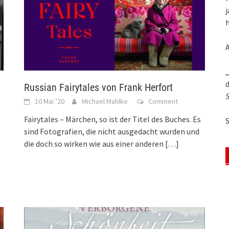
j
h
„
d
Russian Fairytales von Frank Herfort
S
10 Mai ’20
Michael Mahlke
Comment
Fairytales – Märchen, so ist der Titel des Buches. Es
sind Fotografien, die nicht ausgedacht wurden und
die doch so wirken wie aus einer anderen
[…]