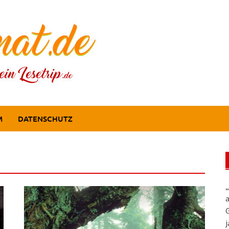
M
DATENSCHUTZ
„
a
G
j