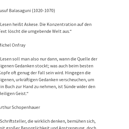
usuf Balasaguni (1020-1070)
Lesen heißt Askese. Die Konzentration auf den
ext löscht die umgebende Welt aus.“
ichel Onfray
Lesen soll man also nur dann, wann die Quelle der
eigenen Gedanken stockt; was auch beim besten
opfe oft genug der Fall sein wird. Hingegen die
igenen, urkräftigen Gedanken verscheuchen, um
in Buch zur Hand zu nehmen, ist Sünde wider den
eiligen Geist.“
Arthur Schopenhauer
Schriftsteller, die wirklich denken, bemühen sich,
it großer Besorglichkeit und Anstrengung, doch