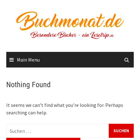
Skip
to
content
Main Menu
Nothing Found
It seems we can’t find what you’re looking for. Perhaps
searching can help.
Suchen
nach: