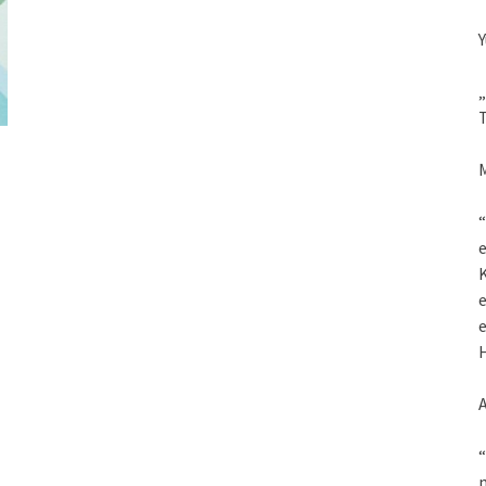
Y
„
T
M
“
K
e
e
H
“
m