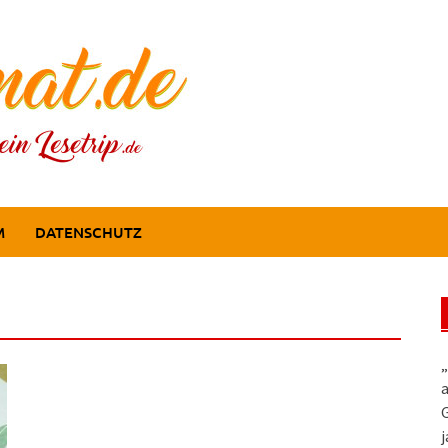
M
DATENSCHUTZ
„
a
G
j