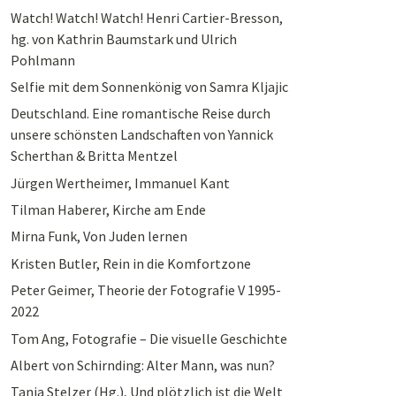
Watch! Watch! Watch! Henri Cartier-Bresson,
hg. von Kathrin Baumstark und Ulrich
Pohlmann
Selfie mit dem Sonnenkönig von Samra Kljajic
Deutschland. Eine romantische Reise durch
unsere schönsten Landschaften von Yannick
Scherthan & Britta Mentzel
Jürgen Wertheimer, Immanuel Kant
Tilman Haberer, Kirche am Ende
Mirna Funk, Von Juden lernen
Kristen Butler, Rein in die Komfortzone
Peter Geimer, Theorie der Fotografie V 1995-
2022
Tom Ang, Fotografie – Die visuelle Geschichte
Albert von Schirnding: Alter Mann, was nun?
Tanja Stelzer (Hg.), Und plötzlich ist die Welt