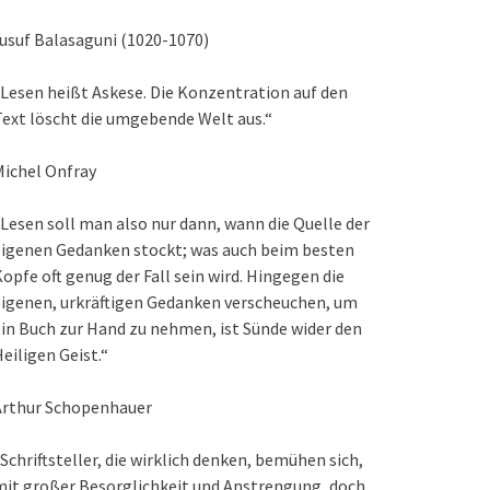
usuf Balasaguni (1020-1070)
Lesen heißt Askese. Die Konzentration auf den
ext löscht die umgebende Welt aus.“
ichel Onfray
Lesen soll man also nur dann, wann die Quelle der
eigenen Gedanken stockt; was auch beim besten
opfe oft genug der Fall sein wird. Hingegen die
igenen, urkräftigen Gedanken verscheuchen, um
in Buch zur Hand zu nehmen, ist Sünde wider den
eiligen Geist.“
Arthur Schopenhauer
Schriftsteller, die wirklich denken, bemühen sich,
it großer Besorglichkeit und Anstrengung, doch