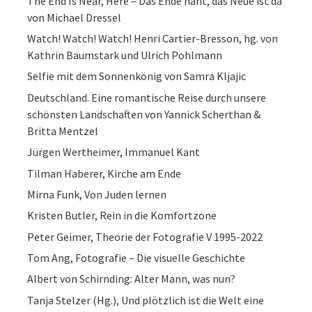
The End Is Near, Here – Das Ende naht, das Neue ist da
von Michael Dressel
Watch! Watch! Watch! Henri Cartier-Bresson, hg. von
Kathrin Baumstark und Ulrich Pohlmann
Selfie mit dem Sonnenkönig von Samra Kljajic
Deutschland. Eine romantische Reise durch unsere
schönsten Landschaften von Yannick Scherthan &
Britta Mentzel
Jürgen Wertheimer, Immanuel Kant
Tilman Haberer, Kirche am Ende
Mirna Funk, Von Juden lernen
Kristen Butler, Rein in die Komfortzone
Peter Geimer, Theorie der Fotografie V 1995-2022
Tom Ang, Fotografie – Die visuelle Geschichte
Albert von Schirnding: Alter Mann, was nun?
Tanja Stelzer (Hg.), Und plötzlich ist die Welt eine