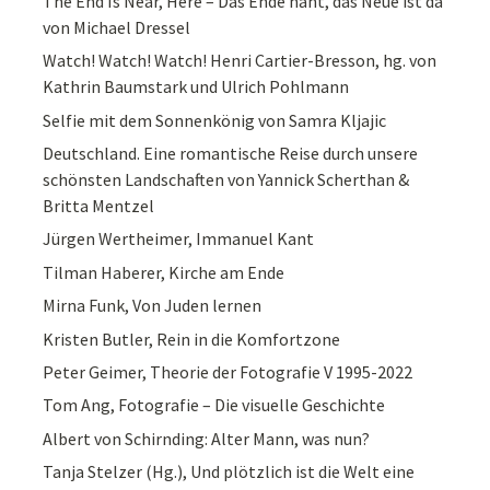
The End Is Near, Here – Das Ende naht, das Neue ist da
von Michael Dressel
Watch! Watch! Watch! Henri Cartier-Bresson, hg. von
Kathrin Baumstark und Ulrich Pohlmann
Selfie mit dem Sonnenkönig von Samra Kljajic
Deutschland. Eine romantische Reise durch unsere
schönsten Landschaften von Yannick Scherthan &
Britta Mentzel
Jürgen Wertheimer, Immanuel Kant
Tilman Haberer, Kirche am Ende
Mirna Funk, Von Juden lernen
Kristen Butler, Rein in die Komfortzone
Peter Geimer, Theorie der Fotografie V 1995-2022
Tom Ang, Fotografie – Die visuelle Geschichte
Albert von Schirnding: Alter Mann, was nun?
Tanja Stelzer (Hg.), Und plötzlich ist die Welt eine