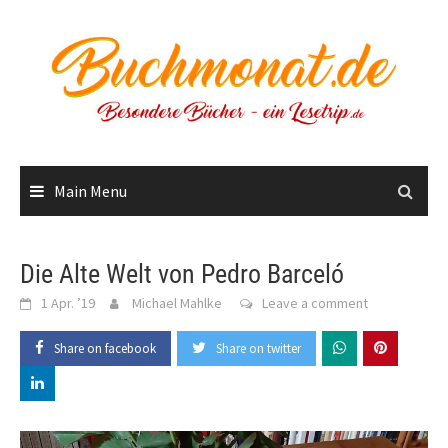
Skip
to
content
Main Menu
Die Alte Welt von Pedro Barceló
1 Apr. ’19
Michael Mahlke
Leave a comment
Share on facebook
Share on twitter