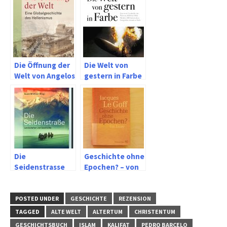
Die Öffnung der
Die Welt von
Welt von Angelos
gestern in Farbe
Chaniotis
Die
Geschichte ohne
Seidenstrasse
Epochen? – von
von Susan
Jacques Le Goff
Whitfield (Hg.)
POSTED UNDER
GESCHICHTE
REZENSION
TAGGED
ALTE WELT
ALTERTUM
CHRISTENTUM
GESCHICHTSBUCH
ISLAM
KALIFAT
PEDRO BARCELO