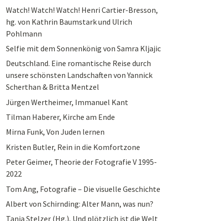
Watch! Watch! Watch! Henri Cartier-Bresson,
hg. von Kathrin Baumstark und Ulrich
Pohlmann
Selfie mit dem Sonnenkönig von Samra Kljajic
Deutschland. Eine romantische Reise durch
unsere schönsten Landschaften von Yannick
Scherthan & Britta Mentzel
Jürgen Wertheimer, Immanuel Kant
Tilman Haberer, Kirche am Ende
Mirna Funk, Von Juden lernen
Kristen Butler, Rein in die Komfortzone
Peter Geimer, Theorie der Fotografie V 1995-
2022
Tom Ang, Fotografie – Die visuelle Geschichte
Albert von Schirnding: Alter Mann, was nun?
Tanja Stelzer (Hg.), Und plötzlich ist die Welt