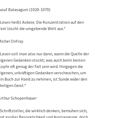
usuf Balasaguni (1020-1070)
Lesen heißt Askese. Die Konzentration auf den
ext löscht die umgebende Welt aus.“
ichel Onfray
Lesen soll man also nur dann, wann die Quelle der
eigenen Gedanken stockt; was auch beim besten
opfe oft genug der Fall sein wird. Hingegen die
igenen, urkräftigen Gedanken verscheuchen, um
in Buch zur Hand zu nehmen, ist Sünde wider den
eiligen Geist.“
Arthur Schopenhauer
Schriftsteller, die wirklich denken, bemühen sich,
it großer Besorglichkeit und Anstrengung, doch