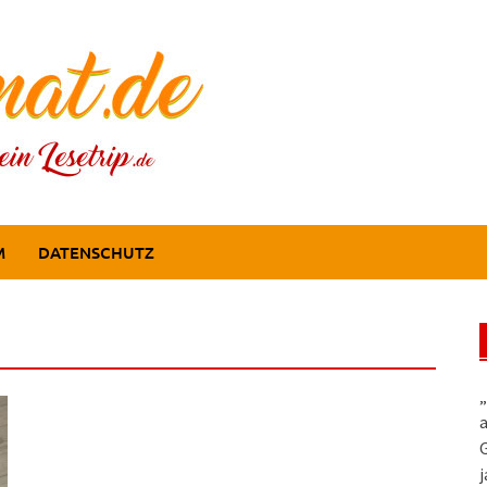
M
DATENSCHUTZ
„
a
G
j