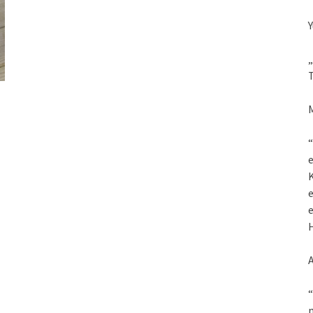
Y
„
T
M
“
K
e
e
H
“
m