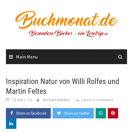
Skip
to
content
Main Menu
Inspiration Natur von Willi Rolfes und
Martin Feltes
18 März ’16
Michael Mahlke
Leave a comment
Share on facebook
Share on twitter