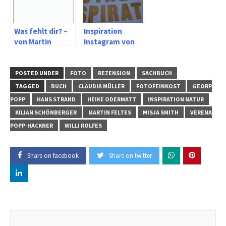
Was fehlt dir? –
Inspiration
von Martin
Instagram von
Weber und
Henry Carroll
Gregor Sieböck
und Jess Angell
POSTED UNDER
FOTO
REZENSION
SACHBUCH
TAGGED
BUCH
CLAUDIA MÜLLER
FOTOFEINKOST
GEORP
POPP
HANS STRAND
HEIKE ODERMATT
INSPIRATION NATUR
KILIAN SCHÖNBERGER
MARTIN FELTES
MISJA SMITH
VERENA
POPP-HACKNER
WILLI ROLFES
Share on facebook
Share on twitter