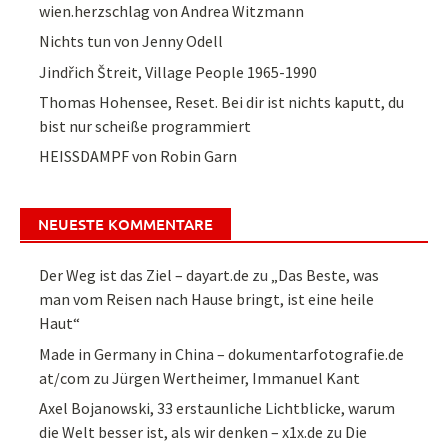
wien.herzschlag von Andrea Witzmann
Nichts tun von Jenny Odell
Jindřich Štreit, Village People 1965-1990
Thomas Hohensee, Reset. Bei dir ist nichts kaputt, du
bist nur scheiße programmiert
HEISSDAMPF von Robin Garn
NEUESTE KOMMENTARE
Der Weg ist das Ziel – dayart.de
zu
„Das Beste, was
man vom Reisen nach Hause bringt, ist eine heile
Haut“
Made in Germany in China – dokumentarfotografie.de
at/com
zu
Jürgen Wertheimer, Immanuel Kant
Axel Bojanowski, 33 erstaunliche Lichtblicke, warum
die Welt besser ist, als wir denken – x1x.de
zu
Die