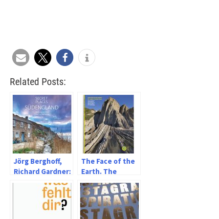
Related Posts:
Jörg Berghoff,
The Face of the
Richard Gardner:
Earth. The
Secret Places
Legacy of
Südengland –
Eduard Suess
Verborgene Orte
und wilde Natur