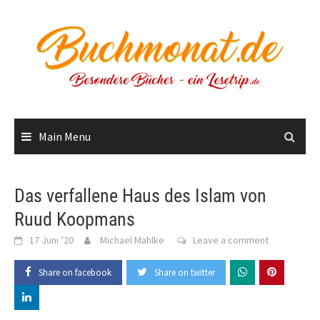
Skip
to
content
Main Menu
Das verfallene Haus des Islam von
Ruud Koopmans
17 Juni ’20
Michael Mahlke
Leave a comment
Share on facebook
Share on twitter