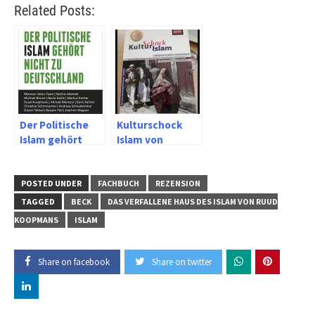
Related Posts:
Der Politische
Kulturschock
Islam gehört
Islam von
nicht zu
Susanne Thiel
Deutschland
POSTED UNDER
FACHBUCH
REZENSION
TAGGED
BECK
DAS VERFALLENE HAUS DES ISLAM VON RUUD
KOOPMANS
ISLAM
Share on facebook
Share on twitter